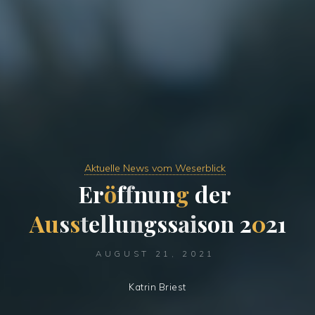
Aktuelle News vom Weserblick
E
r
ö
f
f
n
u
n
g
d
e
r
A
u
s
s
t
e
l
l
u
n
g
s
s
a
i
s
o
n
2
0
2
1
AUGUST 21, 2021
Katrin Briest