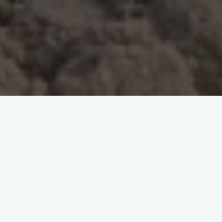
Trotz Welpentrubel konnte ich,
dank der Unterstützung
meines lieben Mannes, mal
wieder auf die ersten
Ausstellungen seit der