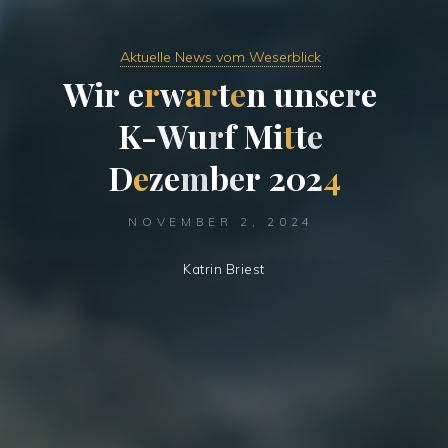
Aktuelle News vom Weserblick
W
i
r
e
r
w
a
r
t
e
n
u
n
s
e
r
e
K
-
W
u
r
f
M
i
t
t
e
D
e
z
e
m
b
e
r
2
0
2
4
NOVEMBER 2, 2024
Katrin Briest