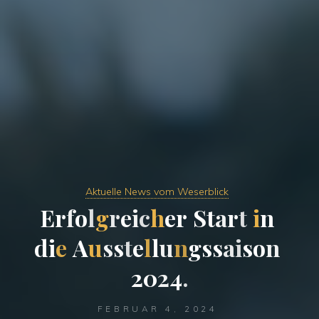
Aktuelle News vom Weserblick
E
r
f
o
l
g
r
e
i
c
h
e
r
S
t
a
r
t
i
n
d
i
e
A
u
s
s
t
e
l
l
u
n
g
s
s
a
i
s
o
n
2
0
2
4
.
FEBRUAR 4, 2024